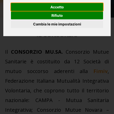
Accetto
Rifiuto
Cambia le mie impostazioni
IL CONSORZIO
Il
CONSORZIO MU.SA.
Consorzio Mutue
Sanitarie è costituito da 12 Società di
mutuo soccorso aderenti alla
Fimiv
,
Federazione Italiana Mutualità Integrativa
Volontaria, che coprono tutto il territorio
nazionale: CAMPA - Mutua Sanitaria
Integrativa; Consorzio Mutue Novara –